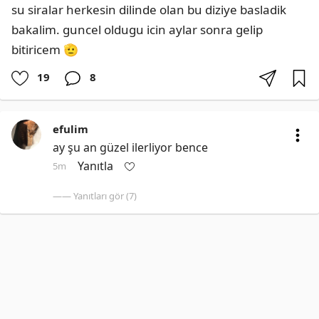
su siralar herkesin dilinde olan bu diziye basladik 
bakalim. guncel oldugu icin aylar sonra gelip 
bitiricem 🫡
19
8
efulim
ay şu an güzel ilerliyor bence
Yanıtla
5m
—— Yanıtları gör (7)