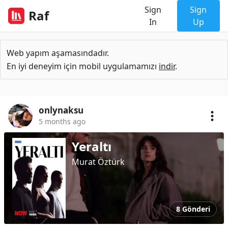
Sign
Sign
Raf
In
Up
Web yapım aşamasındadır.
En iyi deneyim için mobil uygulamamızı
indir
.
onlynaksu
5 months ago
Yeraltı
Murat Öztürk
8 Gönderi