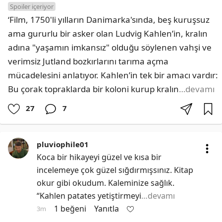
Spoiler içeriyor
‘Film, 1750'li yılların Danimarka'sında, beş kuruşsuz 
ama gururlu bir asker olan Ludvig Kahlen’in, kralın 
adına "yaşamın imkansız" olduğu söylenen vahşi ve 
verimsiz Jutland bozkırlarını tarıma açma 
mücadelesini anlatıyor. Kahlen’in tek bir amacı vardır: 
Bu çorak topraklarda bir koloni kurup kralın
…devamı
27
7
pluviophile01
Koca bir hikayeyi güzel ve kısa bir 
incelemeye çok güzel sığdırmışsınız. Kitap 
okur gibi okudum. Kaleminize sağlık. 
“Kahlen patates yetiştirmeyi
…devamı
1 beğeni
Yanıtla
3m