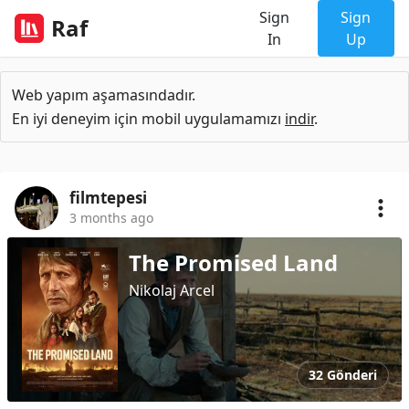
Sign
Sign
Raf
In
Up
Web yapım aşamasındadır.
En iyi deneyim için mobil uygulamamızı
indir
.
filmtepesi
3 months ago
The Promised Land
Nikolaj Arcel
32 Gönderi