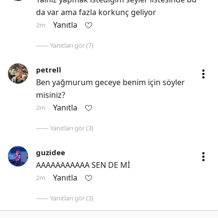
da var ama fazla korkunç geliyor
Yanıtla
2m
—— Yanıtları gör (7)
petrell
Ben yağmurum geceye benim için söyler 
misiniz?
Yanıtla
2m
—— Yanıtları gör (3)
guzidee
AAAAAAAAAAA SEN DE Mİ
Yanıtla
2m
—— Yanıtları gör (3)