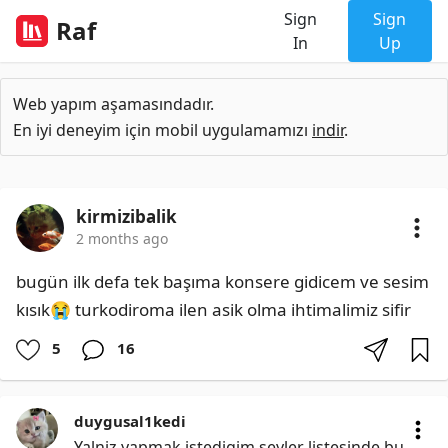
Sign
Sign
Raf
In
Up
Web yapım aşamasındadır.
En iyi deneyim için mobil uygulamamızı
indir
.
kirmizibalik
2 months ago
bugün ilk defa tek başıma konsere gidicem ve sesim 
kısık😭 turkodiroma ilen asik olma ihtimalimiz sifir
5
16
duygusal1kedi
Yalniz yapmak istedigim seyler listesinde bu 