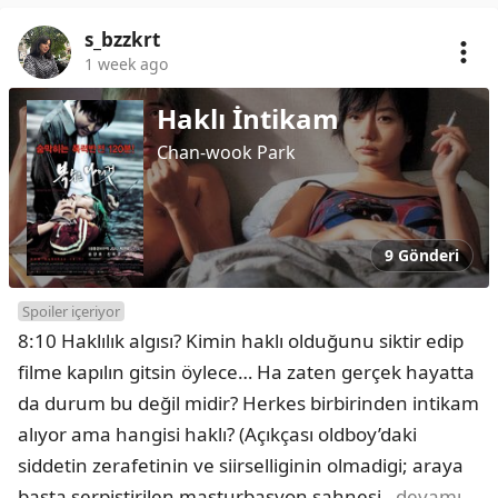
s_bzzkrt
1 week ago
Haklı İntikam
Chan-wook Park
9 Gönderi
Spoiler içeriyor
8:10 Haklılık algısı? Kimin haklı olduğunu siktir edip 
filme kapılın gitsin öylece… Ha zaten gerçek hayatta 
da durum bu değil midir? Herkes birbirinden intikam 
alıyor ama hangisi haklı? (Açıkçası oldboy’daki 
siddetin zerafetinin ve siirselliginin olmadigi; araya 
basta serpistirilen masturbasyon sahnesi
…devamı