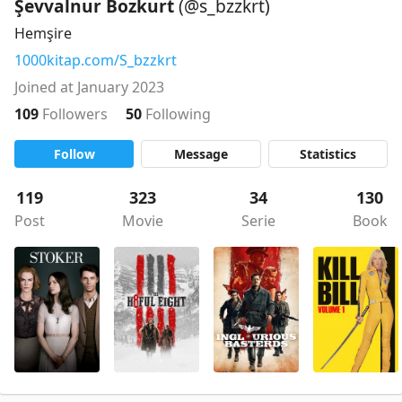
Şevvalnur Bozkurt
(@s_bzzkrt)
Hemşire
1000kitap.com/S_bzzkrt
Joined at January 2023
109
Followers
50
Following
Follow
Message
Statistics
119
323
34
130
Post
Movie
Serie
Book