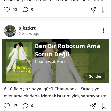
15
0
s_bzzkrt
2 weeks ago
Ben Bir Robotum Ama
Sorun Değil
Chan-wook Park
4 Gönderi
6:10 İlginç bir hayal gücü Chan-wook… Sıradışıydı 
evet ama bir daha izlemek ister miyim, sanmıyorum.
17
0