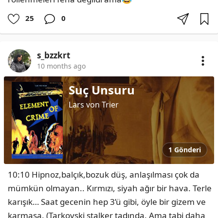
25
0
s_bzzkrt
10 months ago
Suç Unsuru
Lars von Trier
1 Gönderi
10:10 Hipnoz,balçık,bozuk düş, anlaşılması çok da 
mümkün olmayan.. Kırmızı, siyah ağır bir hava. Terle 
karışık… Saat gecenin hep 3’ü gibi, öyle bir gizem ve 
karmaşa. (Tarkovski stalker tadında. Ama tabi daha 