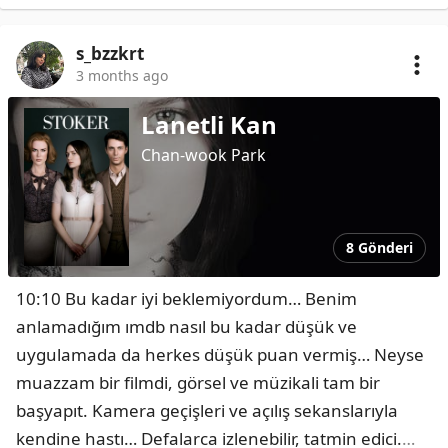
s_bzzkrt
3 months ago
Lanetli Kan
Chan-wook Park
8 Gönderi
10:10 Bu kadar iyi beklemiyordum… Benim 
anlamadığım ımdb nasıl bu kadar düşük ve 
uygulamada da herkes düşük puan vermiş… Neyse 
muazzam bir filmdi, görsel ve müzikali tam bir 
başyapıt. Kamera geçişleri ve açılış sekanslarıyla 
kendine hastı… Defalarca izlenebilir, tatmin edici.
…