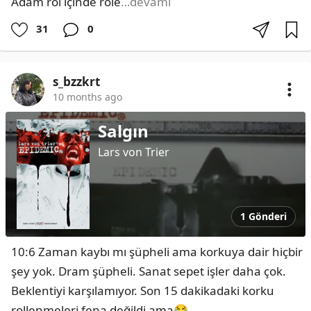
Adam rol içinde role
…devamı
31
0
s_bzzkrt
10 months ago
Salgın
Lars von Trier
1 Gönderi
10:6 Zaman kaybı mı şüpheli ama korkuya dair hiçbir 
şey yok. Dram şüpheli. Sanat sepet işler daha çok. 
Beklentiyi karşılamıyor. Son 15 dakikadaki korku 
rollenmeleri fena değildi ama😂