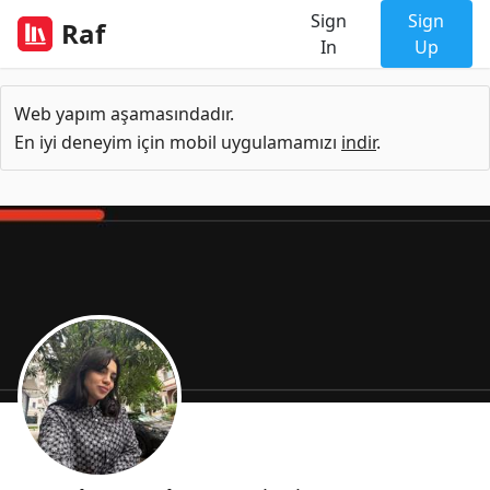
Sign
Sign
Raf
In
Up
Web yapım aşamasındadır.
En iyi deneyim için mobil uygulamamızı
indir
.