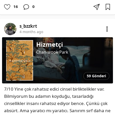
16
0
s_bzzkrt
4 months ago
Hizmetçi
Chan-wook Park
59 Gönderi
7/10 Yine çok rahatsız edici cinsel birliktelikler var. 
Bilmiyorum bu adamın koyduğu, tasarladığı 
cinsellikler insanı rahatsız ediyor bence. Çünkü çok 
absürt. Ama yaratıcı mı yaratıcı. Sanırım sırf daha ne 