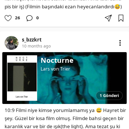
pis bir iş) (Filmin başındaki ezan heyecanlandırdı😅)
26
0
s_bzzkrt
10 months ago
Nocturne
Lars von Trier
1 Gönderi
10:9 Filmi niye kimse yorumlamamış ya 😅 Hayret bir 
şey. Güzel bir kısa film olmuş. Filmde bahsi geçen bir 
karanlık var ve bir de ışık(the light). Ama tezat şu ki 