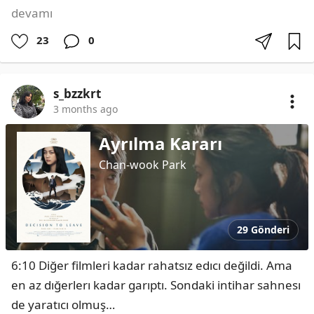
devamı
23
0
s_bzzkrt
3 months ago
Ayrılma Kararı
Chan-wook Park
29 Gönderi
6:10 Diğer filmleri kadar rahatsız edıcı değildi. Ama 
en az dığerlerı kadar garıptı. Sondaki intihar sahnesı 
de yaratıcı olmuş…