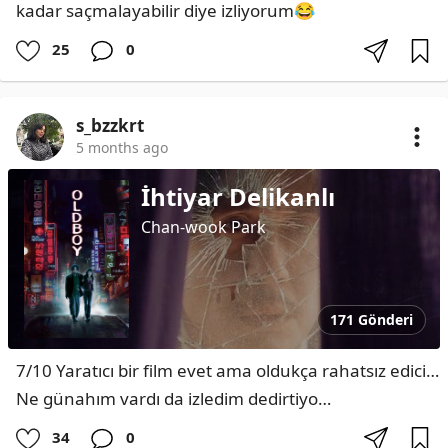
kadar saçmalayabilir diye izliyorum😂
25
0
s_bzzkrt
5 months ago
İhtiyar Delikanlı
Chan-wook Park
171 Gönderi
7/10 Yaratıcı bir film evet ama oldukça rahatsız edici… 
Ne günahım vardı da izledim dedirtiyo…
34
0