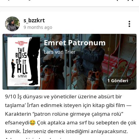
s_bzzkrt
9 months ago
Emret Patronum
Lars von Trier
1 Gönderi
9/10 İş dünyası ve yöneticiler üzerine absürt bir 
taşlama’ İrfan edinmek isteyen için kitap gibi film —
Karakterin “patron rolüne girmeye çalışma rolü” 
efsaneydi😂 Çok aptalca ama sırf bu sebepten de çok 
komik. İzlerseniz demek istediğimi anlayacaksınız. 