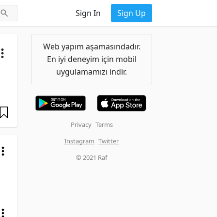
Sign In
Sign Up
Web yapım aşamasındadır.
En iyi deneyim için mobil
uygulamamızı indir.
Privacy
Terms
Instagram
Twitter
© 2021 Raf