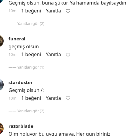
Geçmiş olsun, buna şükür. Ya hamamda bayılsaydın
1 beğeni
Yanıtla
10m
—— Yanıtları gör (2)
funeral
geçmiş olsun
1 beğeni
Yanıtla
10m
—— Yanıtları gör (1)
starduster
Geçmiş olsun /:
1 beğeni
Yanıtla
10m
—— Yanıtları gör (2)
razorblade
Olm noluyor bu uygulamaya. Her gün biriniz 